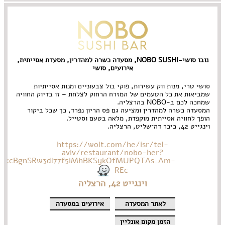
נובו סושי-NOBO SUSHI, מסעדה כשרה למהדרין, מסעדת אסייתית,
אירועים, סושי
סושי טרי, מנות ווק עשירות, פוקי בול צבעוניים ומנות אסייתיות
שמביאות את כל הטעמים של המזרח הרחוק לצלחת – זו בדיוק החוויה
שמחכה לכם ב-NOBO בהרצליה.
המסעדה כשרה למהדרין ומציעה גם פס הריון נפרד, כך שכל ביקור
הופך לחוויה אסייתית מוקפדת, מלאה בטעם וסטייל.
וינגייט 42, כיכר דה־שליט, הרצליה.
https://wolt.com/he/isr/tel-
aviv/restaurant/nobo-her?
ZQvxcBgnSRw3dl77f5iMhBKSykOfMUPQTAs_Am-
REc
וינגייט 42, הרצליה
לאתר המסעדה
אירועים במסעדה
הזמן מקום אונליין